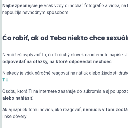
Najbezpečnejšie je
však vždy si nechať fotografie a videá, na 
nepoužije nevhodným spôsobom.
Čo robiť, ak od Teba niekto chce sexuá
Nemôžeš ovplyvniť to, čo Ti druhý človek na internete napíše. 
odpovedať na otázky, na ktoré odpovedať nechceš.
Niekedy je však náročné reagovať na nátlak alebo žiadosti druhe
TU
.
Osobu, ktorá Ti na internete zasahuje do súkromia a aj po upoz
alebo nahlásiť
.
Ak aj napriek tomu nevieš, ako reagovať,
nemusíš v tom zost
linke dôvery.