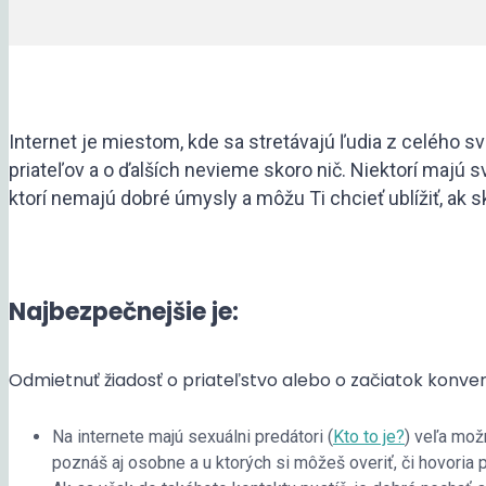
Internet je miestom, kde sa stretávajú ľudia z celého sv
priateľov a o ďalších nevieme skoro nič. Niektorí majú s
ktorí nemajú dobré úmysly a môžu Ti chcieť ublížiť, ak 
Najbezpečnejšie je:
Odmietnuť žiadosť o priateľstvo alebo o začiatok konve
Na internete majú sexuálni predátori (
Kto to je?
) veľa mož
poznáš aj osobne a u ktorých si môžeš overiť, či hovoria 