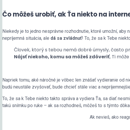
Čo môžeš urobiť, ak Ťa niekto na intern
Niekedy je to jedno nesprávne rozhodnutie, ktoré umožní, aby ná
nepríjemná situácia, ale
dá sa zvládnuť
! To, že sa k Tebe niekt
Človek, ktorý s tebou nemá dobré úmysly, často pres
Nájsť niekoho, komu sa môžeš zdôveriť
, Ti môže
Napriek tomu, aké náročné je vôbec len znášať vydieranie od n
budú neustále zvyšovať, bude chcieť stále viac a nepríjemnejšie
To, že sa k Tebe niekto takto správa a vydiera Ťa, sa diať nesmi
takú snímku po ruke – ak sa rozhodneš, môžeš to s týmto dô
Ak nevieš, ako reag