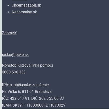
Chcemsazabiť.sk
Nenormalne.sk
NAŠI PARTNERI
Zobraziť
KONTAKT
ipcko@ipcko.sk
Nonstop Krízová linka pomoci
0800 500 333
IPčko, občianske združenie
Na Vŕšku 6, 811 01 Bratislava
IČO: 422 617 91, DIČ: 202 355 06 83
IBAN: SK3911110000001211878029