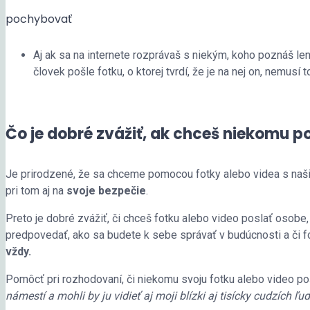
pochybovať
Aj ak sa na internete rozprávaš s niekým, koho poznáš len
človek pošle fotku, o ktorej tvrdí, že je na nej on, nemusí 
Čo je dobré zvážiť, ak chceš niekomu p
Je prirodzené, že sa chceme pomocou fotky alebo videa s našimi
pri tom aj na
svoje bezpečie
.
Preto je dobré zvážiť, či chceš fotku alebo video poslať osobe,
predpovedať, ako sa budete k sebe správať v budúcnosti a či f
vždy.
Pomôcť pri rozhodovaní, či niekomu svoju fotku alebo video po
námestí a mohli by ju vidieť aj moji blízki aj tisícky cudzích ľu