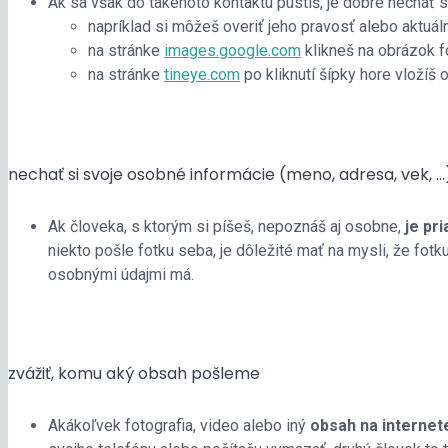
Ak sa však do takéhoto kontaktu pustíš, je dobré nechať 
napríklad si môžeš overiť jeho pravosť alebo aktuáln
na stránke
images.google.com
klikneš na obrázok f
na stránke
tineye.com
po kliknutí šípky hore vložíš
nechať si svoje osobné informácie (meno, adresa, vek, …
Ak človeka, s ktorým si píšeš, nepoznáš aj osobne,
je pr
niekto pošle fotku seba, je dôležité mať na mysli, že fotk
osobnými údajmi má.
zvážiť, komu aký obsah pošleme
Akákoľvek fotografia, video alebo iný
obsah na internet