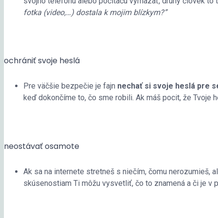
svojho telefónu alebo počítaču vymazať, druhý človek to 
fotka (video,…) dostala k mojim blízkym?”
ochrániť svoje heslá
Pre väčšie bezpečie je fajn
nechať si svoje heslá pre 
keď dokončíme to, čo sme robili. Ak máš pocit, že Tvoje he
neostávať osamote
Ak sa na internete stretneš s niečím, čomu nerozumieš, a
skúsenostiam Ti môžu vysvetliť, čo to znamená a či je v po