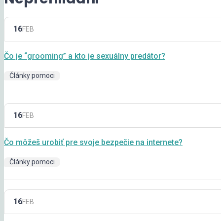
16
FEB
Čo je “grooming” a kto je sexuálny predátor?
Články pomoci
16
FEB
Čo môžeš urobiť pre svoje bezpečie na internete?
Články pomoci
16
FEB