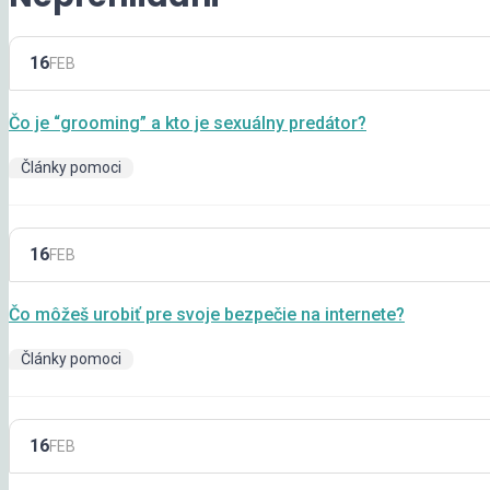
16
FEB
Čo je “grooming” a kto je sexuálny predátor?
Články pomoci
16
FEB
Čo môžeš urobiť pre svoje bezpečie na internete?
Články pomoci
16
FEB