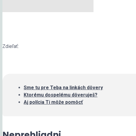
Zdieľať:
Sme tu pre Teba na linkách dôvery
Ktorému dospelému dôveruješ?
Aj polícia Ti môže pomôcť
Neprehliadni