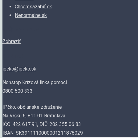
Chcemsazabiť.sk
Nenormalne.sk
NAŠI PARTNERI
Zobraziť
KONTAKT
ipcko@ipcko.sk
Nonstop Krízová linka pomoci
0800 500 333
IPčko, občianske združenie
Na Vŕšku 6, 811 01 Bratislava
IČO: 422 617 91, DIČ: 202 355 06 83
IBAN: SK3911110000001211878029