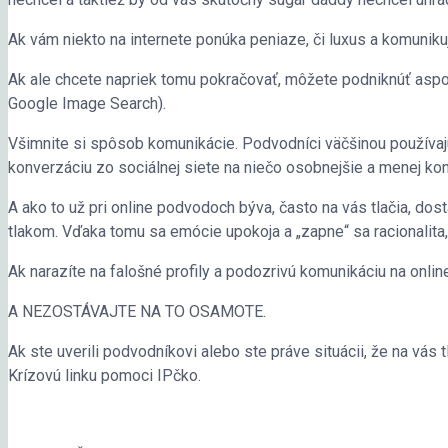
Ak vám niekto na internete ponúka peniaze, či luxus a komunikuje
Ak ale chcete napriek tomu pokračovať, môžete podniknúť aspoň 
Google Image Search).
Všimnite si spôsob komunikácie. Podvodníci väčšinou používaj
konverzáciu zo sociálnej siete na niečo osobnejšie a menej kon
A ako to už pri online podvodoch býva, často na vás tlačia, dost
tlakom. Vďaka tomu sa emócie upokoja a „zapne“ sa racionalita,
Ak narazíte na falošné profily a podozrivú komunikáciu na onli
A NEZOSTÁVAJTE NA TO OSAMOTE.
Ak ste uverili podvodníkovi alebo ste práve situácii, že na vás 
Krízovú linku pomoci IPčko.