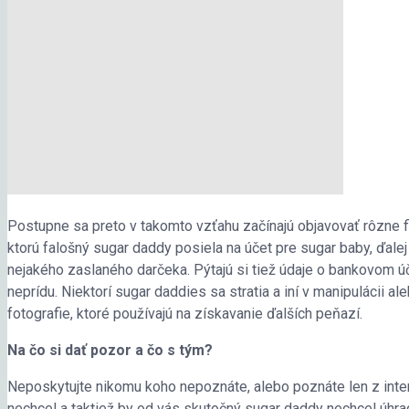
Postupne sa preto v takomto vzťahu začínajú objavovať rôzne f
ktorú falošný sugar daddy posiela na účet pre sugar baby, ďale
nejakého zaslaného darčeka. Pýtajú si tiež údaje o bankovom účt
neprídu. Niektorí sugar daddies sa stratia a iní v manipulácii al
fotografie, ktoré používajú na získavanie ďalších peňazí.
Na čo si dať pozor a čo s tým?
Neposkytujte nikomu koho nepoznáte, alebo poznáte len z inte
nechcel a taktiež by od vás skutočný sugar daddy nechcel úh